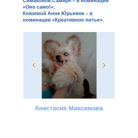
Симаковой Самире – в номинации
«Оно само!»;
Князевой Анне Юрьевне – в
номинации «Креативное питье».
Найдите ближайший
зоомаркет «НЕМО» здесь
Сеть зоомаркетов
Анастасия Максимова