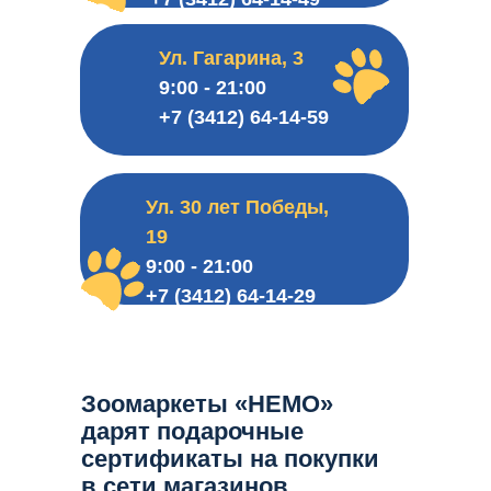
Ул. Гагарина, 3
9:00 - 21:00
+7 (3412) 64-14-59
Найдите ближайший
Ул. 30 лет Победы,
зоомаркет «НЕМО» здесь
19
Сеть зоомаркетов 
9:00 - 21:00
+7 (3412) 64-14-29
Зоомаркеты «НЕМО»
дарят подарочные
сертификаты на покупки
в сети магазинов