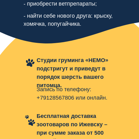
- приобрести ветпрепараты;
- найти себе нового друга: крыску,
хомячка, попугайчика.
Студии груминга «НЕМО»
подстригут и приведут в
порядок шерсть вашего
питомца.
Запись по телефону:
+79128567806 или онлайн.
Бесплатная доставка
зоотоваров по Ижевску –
при сумме заказа от 500