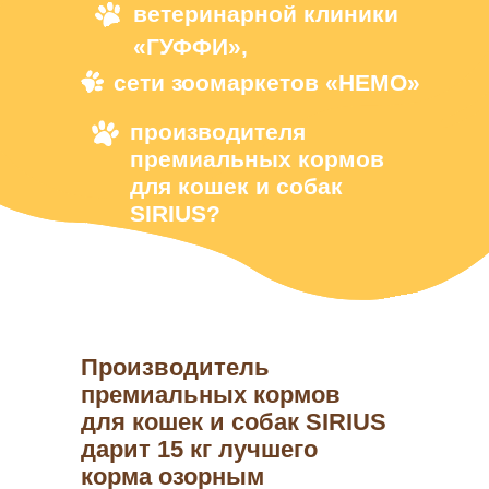
Zer
ветеринарной клиники
«ГУФФИ»,
сети зоомаркетов «НЕМО»
производителя
премиальных
кормов
для кошек и собак
SIRIUS?
Сеть зоомаркетов 
Производитель
премиальных кормов
для кошек и собак SIRIUS
дарит 15 кг лучшего
корма озорным